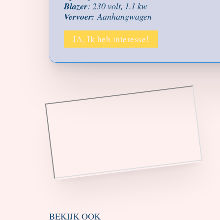
Blazer
: 230 volt, 1.1 kw
Vervoer:
Aanhangwagen
JA, Ik heb interesse!
BEKIJK OOK