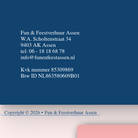
Fun & Feestverhuur Assen
W.A. Scholtenstraat 34
9403 AK Assen
tel:
06 - 18 18 68 78
info@funenfeestassen.nl
Kvk nummer 85309869
Btw ID NL863580609B01
Copyright © 2026 • Fun & Feestverhuur Assen