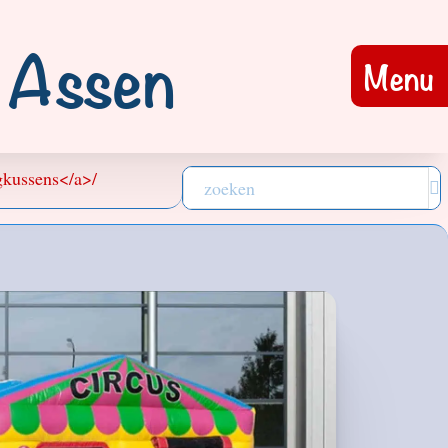
r Assen
Menu
ngkussens</a>
/
Search