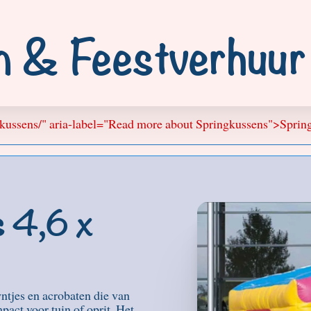
n & Feestverhuu
ngkussens/" aria-label="Read more about Springkussens">Spri
s 4,6 x
wntjes en acrobaten die van
pact voor tuin of oprit. Het