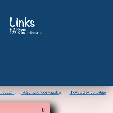
Links
H2 Events
123 Kinderfeestje
behouden
Algemene voorwaarden
Powered by ephosting