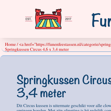
Fu
Home / <a href="https://funenfeestassen.nl/categorie/spri
Springkussen Circus 4,6 x 3,4 meter
Springkussen Circu
3,4 meter
Dit Circus kussen is uitermate geschikt voor alle clo
springen houden. Met zijn afmeting is hij redelijk com